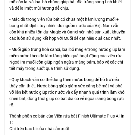
mỡ còn lại và loại bỏ chúng giúp bát đĩa trắng sáng tinh khiết
và để lại một mùi hương dễ chịu.
- Mặc dù trong viên rửa bát có chứa một hàm lượng muối +
bóng nhất định, tuy nhiên do nguồn nước của Việt Nam vẫn
còn khá nhiều tồn dư Magie và Canxi nên nhà sản xuất khuyến
cáo luôn sử dụng kết hợp với Muối để đạt hiệu quả cao nhất.
- Muối giúp trung hoà canxi, loại bỏ magie trong nước giúp làm
mềm nước theo đó làm tăng hiệu quả hoạt động của viên rửa.
Ngoài ra muối còn giúp ngăn ngừa mảng bám, bảo vệ các chi
tiết máy trong suốt quá trình sử dụng.
- Quý khách vẫn có thể dùng thêm nước bóng để hỗ trợ nếu
thấy cần thiết. Nước bóng giúp giảm sức căng bề mặt và phá
vỡ liên kết nước giúp róc nước và đẩy nhanh quá trình làm khô
chén bát, đồng thời giúp có bát đĩa có vẻ ngoài sáng bóng rực
rỡ.
Thành phần cơ bản của Viên rửa bát Finish Ultimate Plus All in
1:
Ghi trên bao bì của nhà sản xuất