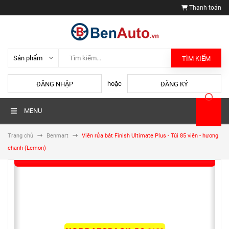
Thanh toán
TÌM KIẾM
hoặc
ĐĂNG NHẬP
ĐĂNG KÝ
MENU
Trang chủ
Benmart
Viên rửa bát Finish Ultimate Plus - Túi 85 viên - hương
chanh (Lemon)