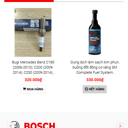
Bugi Mercedes Benz C180
Dung dịch làm sạch kim phun,
(2006-2010); C200 (2009-
buồng đốt động cơ xăng 3M
2014); C250 (2009-2014);
Complete Fuel System
E250 (2009-2013); G500
Cleaner 473ml (08813)
320.000₫
330.000₫
(2008-2015); GL450 (2006-
2012), S500 (2005-2011);
MUA HÀNG
HẾT HÀNG
SLK200 (2011-2015) chính
hãng Bosch Iridium YR6NI332
(0242140515)