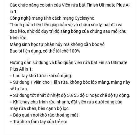
Các chức năng cơ bản của Viên rửa bát Finish Ultimate Plus All
in 1:
Công nghệ mang tính cách mạng Cyclesync
Thành phần tiên tiến giúp bảo vệ và chăm sóc ly, bát đĩa và
dao kéo, nhờ đó duy trì độ sáng bóng của chúng sau mỗi chu
trình rửa.
Màng sinh học tự phân hủy mà không cần bóc vỏ
Bao bì tiện dụng, có thể tái chế 100%
Hướng dẫn sử dụng và bảo quản viên rửa bát Finish Ultimate
Plus All in 1:
+ Lau tay khô trước khi sử dụng.
+ Sử dụng 1 viên cho 1 lần rửa, không bóc lớp màng, màng này
sẽ tự tan.
+ Sử dụng tốt nhất ở nhiệt độ 50/55 độ C hoặc chế độ tự động.
+ Khi chạy chu trình rửa nhanh, đặt viên rửa dưới cùng của
máy rửa chén, bên cạnh bộ lọc
+ Bảo quản nơi khô ráo thoáng mát
+ Tránh xa tầm tay của trẻ em