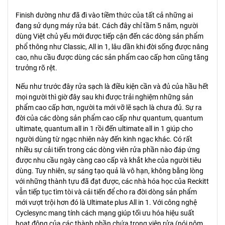
Finish dường như đã đi vào tiềm thức của tất cả những ai
đang sử dụng máy rửa bát. Cách đây chỉ tầm 5 năm, người
dùng Việt chủ yếu mới được tiếp cận đến các dòng sản phẩm
phổ thông như Classic, All in 1, lâu dần khi đời sống được nâng
cao, nhu cầu được dùng các sản phẩm cao cấp hơn cũng tăng
trưởng rõ rệt.
Nếu như trước đây rửa sạch là điều kiện cần và đủ của hầu hết
mọi người thì giờ đây sau khi được trải nghiệm những sản
phẩm cao cấp hơn, người ta mới vỡ lẽ sạch là chưa đủ. Sự ra
đời của các dòng sản phẩm cao cấp như quantum, quantum
ultimate, quantum all in 1 rồi đến ultimate all in 1 giúp cho
người dùng từ ngạc nhiên này đến kinh ngạc khác. Có rất
nhiều sự cải tiến trong các dòng viên rửa phần nào đáp ứng
được nhu cầu ngày càng cao cấp và khắt khe của người tiêu
dùng. Tuy nhiên, sự sáng tạo quả là vô hạn, không bằng lòng
với những thành tựu đã đạt được, các nhà hóa học của Reckitt
vẫn tiếp tục tìm tòi và cải tiến để cho ra đời dòng sản phẩm
mới vượt trội hơn đó là Ultimate plus All in 1. Với công nghệ
Cyclesync mang tính cách mạng giúp tối ưu hóa hiệu suất
hoạt động của các thành phần chứa trong viên rửa (nói nôm