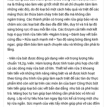
na là thằng nào làm việc gì tốt nhất thì sẽ chỉ chuyên tâm làm
những việc đó), do đó loại bỏ một cách hiệu quả và triệt để các
mảng thức ăn thừa bám cháy trên bát đĩa mà không cần
ngâm tráng. Các thành phần có trong viên rửa giúp bảo vệ và
chăm sóc các loại bát đĩa dao dĩa đắt tiền, duy trì và trả lại độ
sáng bóng rực rỡ sau mỗi lần rửa. Các Enzym cải tiến mới kết
hợp 4 quy trình rửa tiên tiến >Ngâm tráng > Đánh bay vết bẩn
cứng đầu > Rửa sạch mạnh mẽ > Tạo độ sáng bóng đáng kinh
ngạc. giúp đảm bảo làm sạch chuyên sâu và không cần phải lo
lắng.
- Viên rửa bát được đóng gói dạng viên với trọng lượng tiêu
chuẩn 18,2g /viên. Hàm lượng được tính toán phù hợp cho tất
cả các dòng máy rửa bát cỡ lớn. Thiết kế viên rửa 3 khoang
tiên tiến với những tính năng riêng biệt và sẽ được kích hoạt
theo từng chu trình rửa giúp làm sạch triệt để các tàn dư thực
phẩm khô còn sót lại trên các món ăn của bạn! Công thức bột
tiên tiến giúp loại bỏ các vết bẩn dai dẳng như bã cà phê hoặc
trà. Màng bọc tự tan giúp bạn không cần phải bóc vỏ khi sử
dụng. Lớp vỏ tự tiêu hòa tan ngay lập tức kể cả trong một chu
kỳ rửa ngắn. Sức mạnh của việc tẩy nhờn giúp phá vỡ các đốm