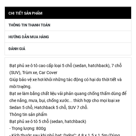
CHI TIẾT SẢN PHẨM
THÔNG TIN THANH TOÁN
HƯỚNG DẪN MUA HÀNG
ĐÁNH GIÁ
Bạt phủ xe ô tô cao cấp loại 5 chỗ (sedan, hatchback), 7 chỗ
(SUV), Trùm xe, Car Cover
Giúp bảo vệ xe hơi khỏi những tác động có hại do thời tiết và
môi trƣờng.
Bạt xe làm bằng chất liệu vải phản quang chống thấm dùng để
che nắng, mưa, bụi, chống xước... thích hợp cho mọi loại xe
Sedan 5 chỗ, Hatchback 5 chỗ, SUV 7 chỗ.
Thông tin sản phẩm
Bạt phủ xe ô tô 5 chỗ (sedan, hatchback)
- Trọng lượng: 800g
- Kích thước sau khi phủ bạt: DxRxC: 4.8 x 1.5 x 1.5m (Dùng