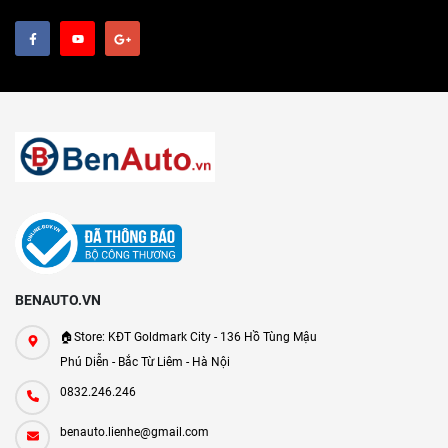
BENAUTO.VN
🏠Store: KĐT Goldmark City - 136 Hồ Tùng Mậu
Phú Diễn - Bắc Từ Liêm - Hà Nội
0832.246.246
benauto.lienhe@gmail.com