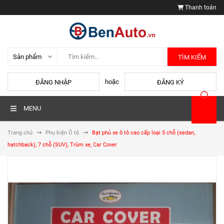
Thanh toán
TÌM KIẾM
hoặc
ĐĂNG NHẬP
ĐĂNG KÝ
MENU
Trang chủ
Phụ kiện Ô tô
Bạt phủ xe ô tô cao cấp loại 5 chỗ (sedan,
hatchback), 7 chỗ (SUV), Trùm xe, Car Cover