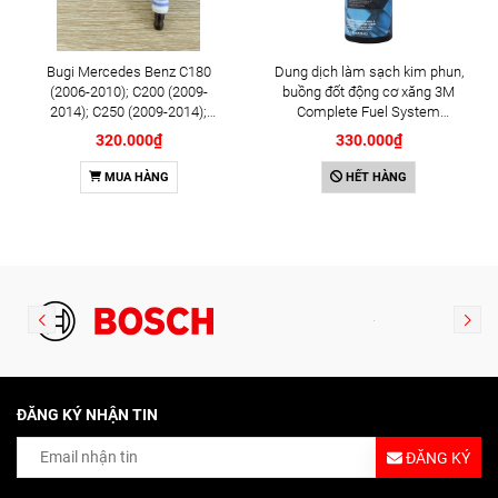
Bugi Mercedes Benz C180
Dung dịch làm sạch kim phun,
(2006-2010); C200 (2009-
buồng đốt động cơ xăng 3M
2014); C250 (2009-2014);
Complete Fuel System
E250 (2009-2013); G500
Cleaner 473ml (08813)
320.000₫
330.000₫
(2008-2015); GL450 (2006-
2012), S500 (2005-2011);
MUA HÀNG
HẾT HÀNG
SLK200 (2011-2015) chính
hãng Bosch Iridium YR6NI332
(0242140515)
ĐĂNG KÝ NHẬN TIN
ĐĂNG KÝ