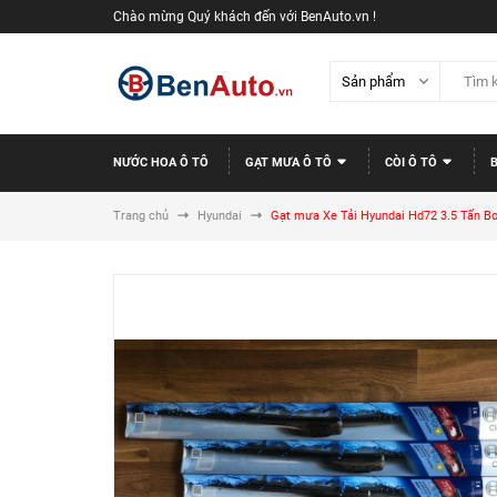
Chào mừng Quý khách đến với BenAuto.vn !
NƯỚC HOA Ô TÔ
GẠT MƯA Ô TÔ
CÒI Ô TÔ
Trang chủ
Hyundai
Gạt mưa Xe Tải Hyundai Hd72 3.5 Tấn B