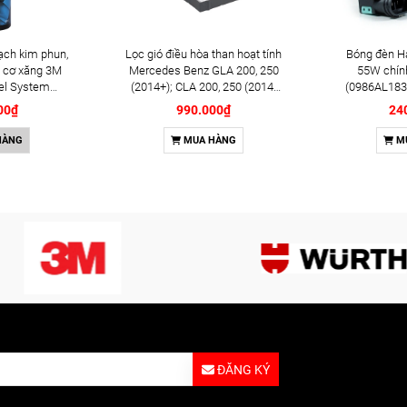
ạch kim phun,
Lọc gió điều hòa than hoạt tính
Bóng đèn H
 cơ xăng 3M
Mercedes Benz GLA 200, 250
55W chín
el System
(2014+); CLA 200, 250 (2014-
(0986AL183
l (08813)
2019) chính hãng Bosch
00₫
990.000₫
24
(1987435505)
HÀNG
MUA HÀNG
M
ĐĂNG KÝ