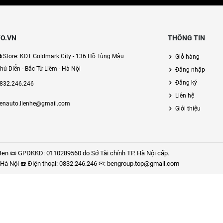
O.VN
THÔNG TIN
Store: KĐT Goldmark City - 136 Hồ Tùng Mậu
Giỏ hàng
hú Diễn - Bắc Từ Liêm - Hà Nội
Đăng nhập
Đăng ký
832.246.246
Liên hệ
enauto.lienhe@gmail.com
Giới thiệu
en 📜 GPĐKKD: 0110289560 do Sở Tài chính TP. Hà Nội cấp.
P. Hà Nội ☎️ Điện thoại: 0832.246.246 ✉: bengroup.top@gmail.com