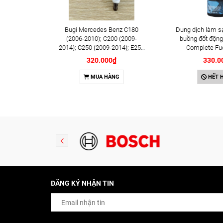
Bugi Mercedes Benz C180
Dung dịch làm s
(2006-2010); C200 (2009-
buồng đốt động
2014); C250 (2009-2014); E250
Complete Fu
(2009-2013); G500 (2008-
Cleaner 473m
320.000₫
330.0
2015); GL450 (2006-2012),
S500 (2005-2011); SLK200
MUA HÀNG
HẾT 
(2011-2015) chính hãng Bosch
Iridium YR6NI332
(0242140515)
ĐĂNG KÝ NHẬN TIN