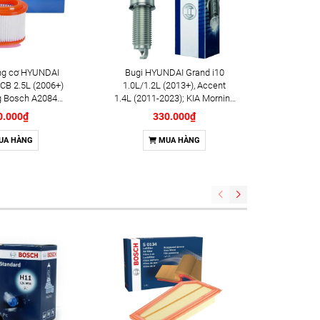
ộng cơ HYUNDAI
Bugi HYUNDAI Grand i10
Má pha
D4CB 2.5L (2006+)
1.0L/1.2L (2013+), Accent
Tucson 
g Bosch A2084
1.4L (2011-2023); KIA Morning
Bosc
6AF2084)
1.2L (2011+) chính hãng
0.000₫
330.000₫
Bosch Double Iridium
YR7MII33X (0242135554)
UA HÀNG
MUA HÀNG