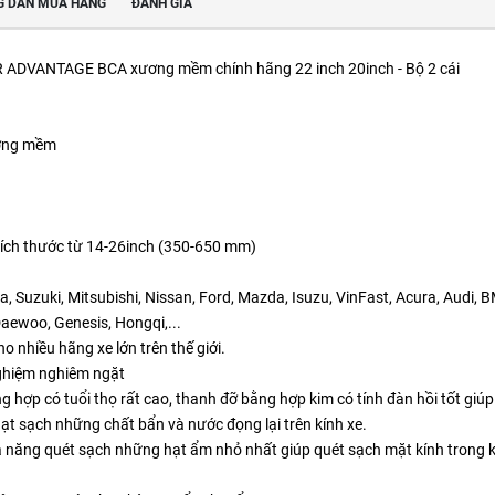
 DẪN MUA HÀNG
ĐÁNH GIÁ
 ADVANTAGE BCA xương mềm chính hãng 22 inch 20inch - Bộ 2 cái
ơng mềm
u kích thước từ 14-26inch (350-650 mm)
, Suzuki, Mitsubishi, Nissan, Ford, Mazda, Isuzu, VinFast, Acura, Audi,
aewoo, Genesis, Hongqi,...
o nhiều hãng xe lớn trên thế giới.
nghiệm nghiêm ngặt
hợp có tuổi thọ rất cao, thanh đỡ bằng hợp kim có tính đàn hồi tốt giúp 
gạt sạch những chất bẩn và nước đọng lại trên kính xe.
năng quét sạch những hạt ẩm nhỏ nhất giúp quét sạch mặt kính trong khi 