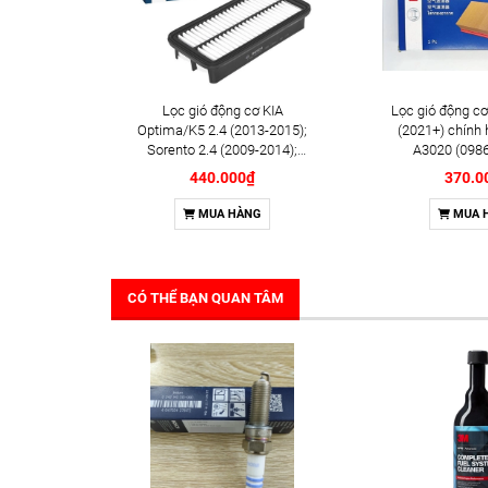
Lọc gió động cơ KIA
Lọc gió động cơ
Optima/K5 2.4 (2013-2015);
(2021+) chính
Sorento 2.4 (2009-2014);
A3020 (098
HYUNDAI Sonata (2009-2014);
440.000₫
370.0
Santafe 2.4 (2009-2011) chính
hãng Bosch (F026400116)
MUA HÀNG
MUA 
CÓ THỂ BẠN QUAN TÂM