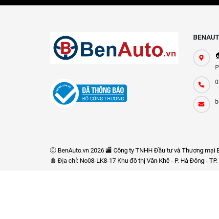
BENAUT

P
0
b
Ⓒ BenAuto.vn 2026 🏬 Công ty TNHH Đầu tư và Thương mại B
🩸 Địa chỉ: No08-LK8-17 Khu đô thị Văn Khê - P. Hà Đông - T