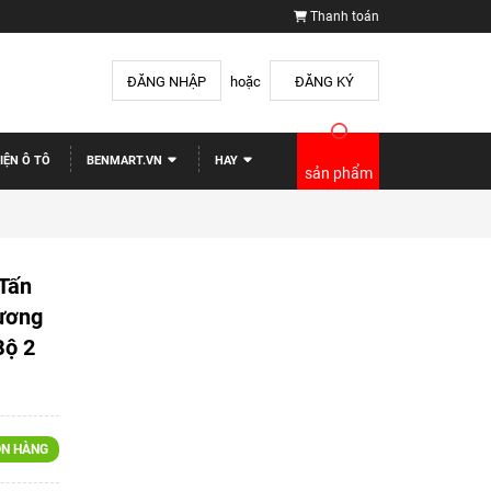
Thanh toán
ĐĂNG NHẬP
hoặc
ĐĂNG KÝ
IỆN Ô TÔ
BENMART.VN
HAY
sản phẩm
Tấn
ương
Bộ 2
N HÀNG