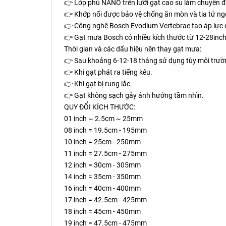
👉 Lớp phủ NANO trên lưỡi gạt cao su làm chuyển 
👉 Khớp nối được bảo vệ chống ăn mòn và tia tử ngoại
👉 Công nghệ Bosch Evodium Vertebrae tạo áp lực 
👉 Gạt mưa Bosch có nhiều kích thước từ 12-28inch 
Thời gian và các dấu hiệu nên thay gạt mưa:
👉 Sau khoảng 6-12-18 tháng sử dụng tùy môi trường
👉 Khi gạt phát ra tiếng kêu.
👉 Khi gạt bị rung lắc.
👉 Gạt không sạch gây ảnh hưởng tầm nhìn.
QUY ĐỔI KÍCH THƯỚC:
01 inch ~ 2.5cm ~ 25mm
08 inch = 19.5cm - 195mm
10 inch = 25cm - 250mm
11 inch = 27.5cm - 275mm
12 inch = 30cm - 305mm
14 inch = 35cm - 350mm
16 inch = 40cm - 400mm
17 inch = 42.5cm - 425mm
18 inch = 45cm - 450mm
19 inch = 47.5cm - 475mm