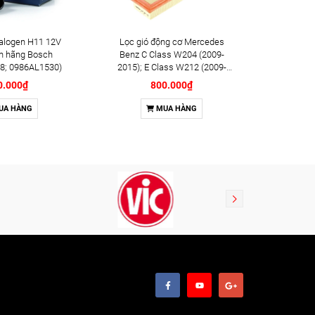
alogen H11 12V
Lọc gió động cơ Mercedes
Lọc dầu đ
h hãng Bosch
Benz C Class W204 (2009-
(2018+);
8; 0986AL1530)
2015); E Class W212 (2009-
hãng B
2016); SLK (2011-2015) chính
0.000₫
800.000₫
hãng Bosch (F026400134)
UA HÀNG
MUA HÀNG