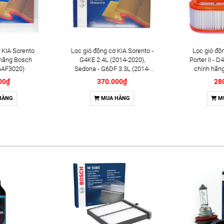
 KIA Sorento
Lọc gió động cơ KIA Sorento -
Lọc gió đ
 hãng Bosch
G4KE 2.4L (2014-2020),
Porter II - 
6AF3020)
Sedona - G6DF 3.3L (2014-
chính hãn
2021); HYUNDAI SantaFe -
(098
00₫
370.000₫
28
G4KJ 2.4L (2019-2021) chính
hãng Bosch A3016
HÀNG
MUA HÀNG
M
(0986AF3016)