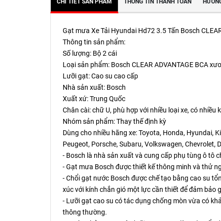
CHI TIẾT SẢN PHẨM
THÔNG TIN THANH TOÁN
HƯỚNG
Gạt mưa Xe Tải Hyundai Hd72 3.5 Tấn Bosch CLEAR
Thông tin sản phẩm:
Số lượng: Bộ 2 cái
Loại sản phẩm: Bosch CLEAR ADVANTAGE BCA xư
Lưỡi gạt: Cao su cao cấp
Nhà sản xuất: Bosch
Xuất xứ: Trung Quốc
Chân cài: chữ U, phù hợp với nhiều loại xe, có nhiề
Nhóm sản phẩm: Thay thế định kỳ
Dùng cho nhiều hãng xe: Toyota, Honda, Hyundai, Kia
Peugeot, Porsche, Subaru, Volkswagen, Chevrolet, D
- Bosch là nhà sản xuất và cung cấp phụ tùng ô tô ch
- Gạt mưa Bosch được thiết kế thông minh và thử 
- Chổi gạt nước Bosch được chế tạo bằng cao su tổng 
xúc với kính chắn gió một lực cần thiết để đảm bảo 
- Lưỡi gạt cao su có tác dụng chống mòn vừa có khả 
thông thường.