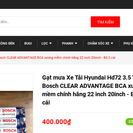
TÌM KIẾM
BÓNG ĐÈN
BUGI
LỌC
PHANH
CHĂM SÓC XE
PHỤ K
osch CLEAR ADVANTAGE BCA xương mềm chính hãng 22 inch 20inch - Bộ 2 cái
Gạt mưa Xe Tải Hyundai Hd72 3.5 
Bosch CLEAR ADVANTAGE BCA x
mềm chính hãng 22 inch 20inch - 
cái
400.000₫
CÒ